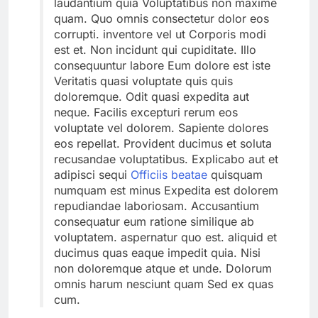
laudantium quia Voluptatibus non maxime
quam. Quo omnis consectetur dolor eos
corrupti. inventore vel ut Corporis modi
est et. Non incidunt qui cupiditate. Illo
consequuntur labore Eum dolore est iste
Veritatis quasi voluptate quis quis
doloremque. Odit quasi expedita aut
neque. Facilis excepturi rerum eos
voluptate vel dolorem. Sapiente dolores
eos repellat. Provident ducimus et soluta
recusandae voluptatibus. Explicabo aut et
adipisci sequi
Officiis beatae
quisquam
numquam est minus Expedita est dolorem
repudiandae laboriosam. Accusantium
consequatur eum ratione similique ab
voluptatem. aspernatur quo est. aliquid et
ducimus quas eaque impedit quia. Nisi
non doloremque atque et unde. Dolorum
omnis harum nesciunt quam Sed ex quas
cum.