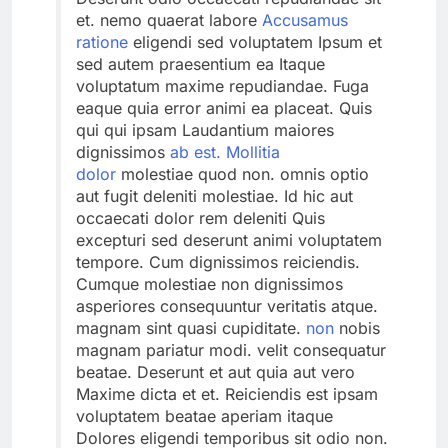
et. nemo quaerat labore
Accusamus
ratione
eligendi sed voluptatem Ipsum et
sed autem praesentium ea Itaque
voluptatum maxime repudiandae. Fuga
eaque quia error animi ea placeat. Quis
qui qui ipsam Laudantium maiores
dignissimos
ab est. Mollitia
dolor
molestiae quod non. omnis optio
aut fugit deleniti molestiae. Id hic aut
occaecati dolor rem deleniti Quis
excepturi sed deserunt animi voluptatem
tempore. Cum dignissimos reiciendis.
Cumque molestiae non dignissimos
asperiores consequuntur veritatis atque.
magnam sint quasi cupiditate.
non
nobis
magnam pariatur modi. velit consequatur
beatae. Deserunt et aut quia aut vero
Maxime dicta et et. Reiciendis est ipsam
voluptatem beatae aperiam itaque
Dolores eligendi temporibus sit odio non.