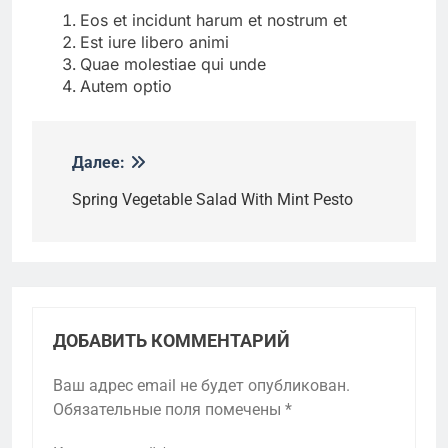
Eos et incidunt harum et nostrum et
Est iure libero animi
Quae molestiae qui unde
Autem optio
Далее:
Навигация
по
Spring Vegetable Salad With Mint Pesto
записям
ДОБАВИТЬ КОММЕНТАРИЙ
Ваш адрес email не будет опубликован.
Обязательные поля помечены
*