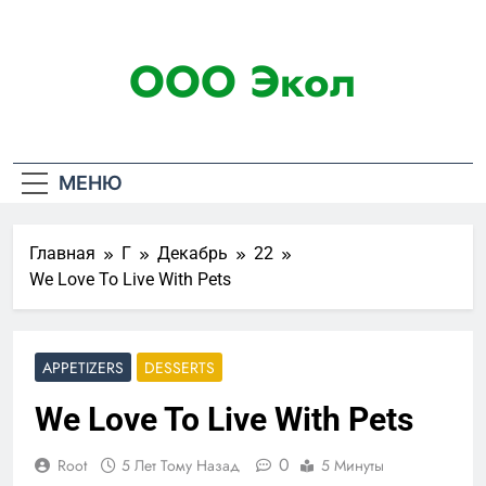
Перейти
к
ООО Экол
содержимому
МЕНЮ
Главная
Г
Декабрь
22
We Love To Live With Pets
APPETIZERS
DESSERTS
We Love To Live With Pets
0
Root
5 Лет Тому Назад
5 Минуты